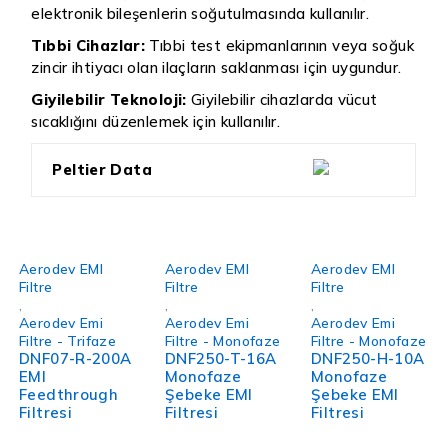
elektronik bileşenlerin soğutulmasında kullanılır.
Tıbbi Cihazlar:
Tıbbi test ekipmanlarının veya soğuk
zincir ihtiyacı olan ilaçların saklanması için uygundur.
Giyilebilir Teknoloji:
Giyilebilir cihazlarda vücut
sıcaklığını düzenlemek için kullanılır.
Peltier Data
Aerodev EMI
Aerodev EMI
Aerodev EMI
Filtre
Filtre
Filtre
,
,
,
Aerodev Emi
Aerodev Emi
Aerodev Emi
Filtre - Trifaze
Filtre - Monofaze
Filtre - Monofaze
DNF07-R-200A
DNF250-T-16A
DNF250-H-10A
EMI
Monofaze
Monofaze
Feedthrough
Şebeke EMI
Şebeke EMI
Filtresi
Filtresi
Filtresi