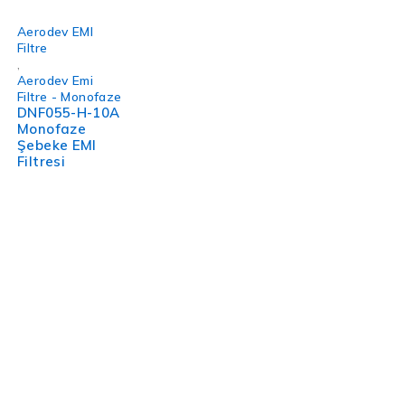
Aerodev EMI
Filtre
,
Aerodev Emi
Filtre - Monofaze
DNF055-H-10A
Monofaze
Şebeke EMI
Filtresi
Ofis: Okçumusa Caddesi Menevşe İş Merkezi No: 22/154
D:Kat. 2, 34421 Beyoğlu/İstanbul
Hızlı Menü