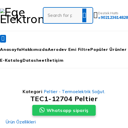
Destek Hattı
+902123614828
Anasayfa
Hakkımızda
Aerodev Emi Filtre
Popüler Ürünler
E-Katalog
Datasheet
İletişim
Kategori
Peltier - Termoelektrik Soğut.
TEC1-12704 Peltier
Whatsapp sipariş
Ürün Özellikleri