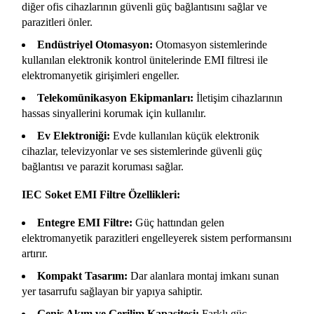
diğer ofis cihazlarının güvenli güç bağlantısını sağlar ve
parazitleri önler.
Endüstriyel Otomasyon:
Otomasyon sistemlerinde
kullanılan elektronik kontrol ünitelerinde EMI filtresi ile
elektromanyetik girişimleri engeller.
Telekomünikasyon Ekipmanları:
İletişim cihazlarının
hassas sinyallerini korumak için kullanılır.
Ev Elektroniği:
Evde kullanılan küçük elektronik
cihazlar, televizyonlar ve ses sistemlerinde güvenli güç
bağlantısı ve parazit koruması sağlar.
IEC Soket EMI Filtre Özellikleri:
Entegre EMI Filtre:
Güç hattından gelen
elektromanyetik parazitleri engelleyerek sistem performansını
artırır.
Kompakt Tasarım:
Dar alanlara montaj imkanı sunan
yer tasarrufu sağlayan bir yapıya sahiptir.
Geniş Akım ve Gerilim Kapasitesi:
Farklı güç