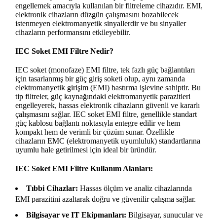
engellemek amacıyla kullanılan bir filtreleme cihazıdır. EMI,
elektronik cihazların düzgün çalışmasını bozabilecek
istenmeyen elektromanyetik sinyallerdir ve bu sinyaller
cihazların performansını etkileyebilir.
IEC Soket EMI Filtre Nedir?
IEC soket (monofaze) EMI filtre, tek fazlı güç bağlantıları
için tasarlanmış bir güç giriş soketi olup, aynı zamanda
elektromanyetik girişim (EMI) bastırma işlevine sahiptir. Bu
tip filtreler, güç kaynağındaki elektromanyetik parazitleri
engelleyerek, hassas elektronik cihazların güvenli ve kararlı
çalışmasını sağlar. IEC soket EMI filtre, genellikle standart
güç kablosu bağlantı noktasıyla entegre edilir ve hem
kompakt hem de verimli bir çözüm sunar. Özellikle
cihazların EMC (elektromanyetik uyumluluk) standartlarına
uyumlu hale getirilmesi için ideal bir üründür.
IEC Soket EMI Filtre Kullanım Alanları:
Tıbbi Cihazlar:
Hassas ölçüm ve analiz cihazlarında
EMI parazitini azaltarak doğru ve güvenilir çalışma sağlar.
Bilgisayar ve IT Ekipmanları:
Bilgisayar, sunucular ve