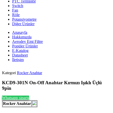
PTC Termistör
Switch
Fan
Röle
Potansiyometre
Diğer Ürünler
Anasayfa
Hakkımızda
Aerodev Emi Filtre
Popüler Ürünler
E-Katalog
Datasheet
İletişim
Kategori
Rocker Anahtar
KCD9-301N On-Off Anahtar Kırmızı Işıklı Üçlü
9pin
Whatsapp sipariş
Rocker Anahtar