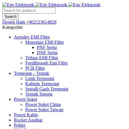
Destek Hattı
+902123614828
Kategoriler
Aerodev EMI Filtre
Monofaze EMI Filtre
PNF Serisi
DNF Serisi
Trifaze EMI Filtre
Feedthrough Emi Filtre
PCB Filtre
Termostat – Termik
Limit Termostat
Kablolu Termostat
Spiralli Gazlı Termostat
Termik Sigorta
Power Soket
Power Soket China
Power Soket Taiwan
Power Kablo
Rocker Anahtar
Peltier