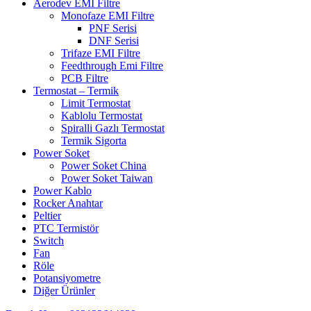
Aerodev EMI Filtre
Monofaze EMI Filtre
PNF Serisi
DNF Serisi
Trifaze EMI Filtre
Feedthrough Emi Filtre
PCB Filtre
Termostat – Termik
Limit Termostat
Kablolu Termostat
Spiralli Gazlı Termostat
Termik Sigorta
Power Soket
Power Soket China
Power Soket Taiwan
Power Kablo
Rocker Anahtar
Peltier
PTC Termistör
Switch
Fan
Röle
Potansiyometre
Diğer Ürünler