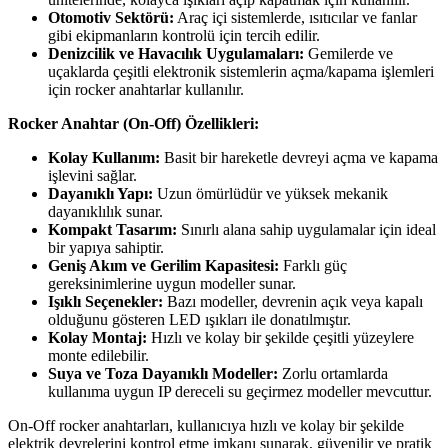
Otomotiv Sektörü:
Araç içi sistemlerde, ısıtıcılar ve fanlar
gibi ekipmanların kontrolü için tercih edilir.
Denizcilik ve Havacılık Uygulamaları:
Gemilerde ve
uçaklarda çeşitli elektronik sistemlerin açma/kapama işlemleri
için rocker anahtarlar kullanılır.
Rocker Anahtar (On-Off) Özellikleri:
Kolay Kullanım:
Basit bir hareketle devreyi açma ve kapama
işlevini sağlar.
Dayanıklı Yapı:
Uzun ömürlüdür ve yüksek mekanik
dayanıklılık sunar.
Kompakt Tasarım:
Sınırlı alana sahip uygulamalar için ideal
bir yapıya sahiptir.
Geniş Akım ve Gerilim Kapasitesi:
Farklı güç
gereksinimlerine uygun modeller sunar.
Işıklı Seçenekler:
Bazı modeller, devrenin açık veya kapalı
olduğunu gösteren LED ışıkları ile donatılmıştır.
Kolay Montaj:
Hızlı ve kolay bir şekilde çeşitli yüzeylere
monte edilebilir.
Suya ve Toza Dayanıklı Modeller:
Zorlu ortamlarda
kullanıma uygun IP dereceli su geçirmez modeller mevcuttur.
On-Off rocker anahtarları, kullanıcıya hızlı ve kolay bir şekilde
elektrik devrelerini kontrol etme imkanı sunarak, güvenilir ve pratik