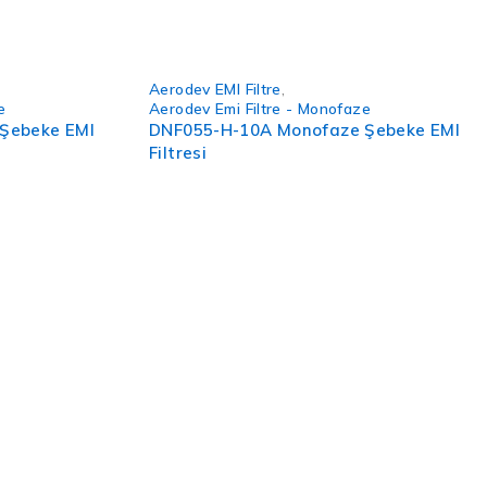
Aerodev EMI Filtre
,
e
Aerodev Emi Filtre - Monofaze
Şebeke EMI
DNF055-H-10A Monofaze Şebeke EMI
Filtresi