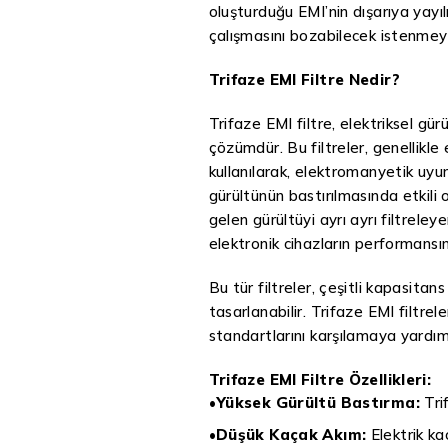
oluşturduğu EMI’nin dışarıya yayıl
çalışmasını bozabilecek istenmeyen
Trifaze EMI Filtre Nedir?
Trifaze EMI filtre, elektriksel gü
çözümdür. Bu filtreler, genellikle
kullanılarak, elektromanyetik uyum
gürültünün bastırılmasında etkili 
gelen gürültüyi ayrı ayrı filtrele
elektronik cihazların performansın
Bu tür filtreler, çeşitli kapasita
tasarlanabilir. Trifaze EMI filtre
standartlarını karşılamaya yardımc
Trifaze EMI Filtre Özellikleri:
•
Yüksek Gürültü Bastırma:
Trif
•
Düşük Kaçak Akım:
Elektrik kaç