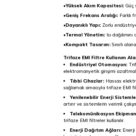
•
Yüksek Akım Kapasitesi:
Güç s
•
Geniş Frekans Aralığı:
Farklı f
•
Dayanıklı Yapı:
Zorlu endüstriy
•
Termal Yönetim:
Isı dağılımını 
•
Kompakt Tasarım:
Sınırlı alan
Trifaze EMI Filtre Kullanım Ala
Endüstriyel Otomasyon:
Tri
elektromanyetik girişimi azaltmak i
Tıbbi Cihazlar:
Hassas elektro
sağlamak amacıyla trifaze EMI filtr
Yenilenebilir Enerji Sistemle
artırır ve sistemlerin verimli çalış
Telekomünikasyon Ekipmanl
trifaze EMI filtreler kullanılır.
Enerji Dağıtım Ağları:
Enerji