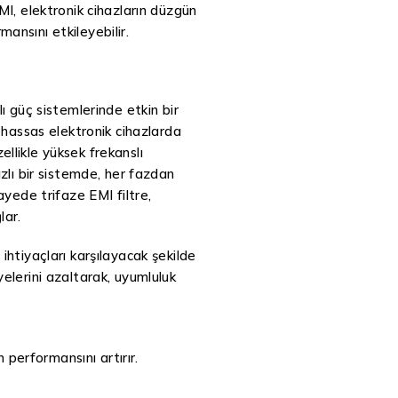
MI, elektronik cihazların düzgün
ansını etkileyebilir.
lı güç sistemlerinde etkin bir
e hassas elektronik cihazlarda
llikle yüksek frekanslı
azlı bir sistemde, her fazdan
ayede trifaze EMI filtre,
lar.
ihtiyaçları karşılayacak şekilde
yelerini azaltarak, uyumluluk
 performansını artırır.