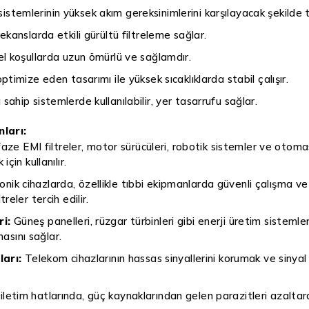
istemlerinin yüksek akım gereksinimlerini karşılayacak şekilde t
rekanslarda etkili gürültü filtreleme sağlar.
el koşullarda uzun ömürlü ve sağlamdır.
optimize eden tasarımı ile yüksek sıcaklıklarda stabil çalışır.
a sahip sistemlerde kullanılabilir, yer tasarrufu sağlar.
nları:
faze EMI filtreler, motor sürücüleri, robotik sistemler ve oto
çin kullanılır.
nik cihazlarda, özellikle tıbbi ekipmanlarda güvenli çalışma 
eler tercih edilir.
ri:
Güneş panelleri, rüzgar türbinleri gibi enerji üretim sistemleri
masını sağlar.
arı:
Telekom cihazlarının hassas sinyallerini korumak ve sinyal
 iletim hatlarında, güç kaynaklarından gelen parazitleri azaltar