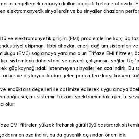
masını engellemek amacıyla kullanılan bir filtreleme cihazıdır. E
 elektromanyetik sinyallerdir ve bu sinyaller cihazların perform
rültü ve elektromanyetik girişim (EMI) problemlerine karşı üç faz
 endüstriyel ekipman, tıbbi cihazlar, enerji dağıtım sistemleri v
luluğu (EMC) sağlamaya yardımcı olur. Trifaze EMI filtreler, öze
olup, sistemlerin daha stabil ve güvenli çalışmasını sağlar. Üç f
yerek, güç kaynağındaki istenmeyen sinyalleri en aza indirir. Bu s
ı artırır ve dış kaynaklardan gelen parazitlere karşı koruma sağ
ns ve endüktans değerleri ile optimize edilerek, uygulamaya özel 
lerin doğru seçimi, sistemin frekans spektrumundaki gürültü sevi
ı olur.
aze EMI filtreler, yüksek frekanslı gürültüyü bastırarak sistemin
aklarını en aza indirir, bu da güvenlik açısından önemlidir.