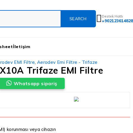
Destek Hattı
+902123614828
sheet
İletişim
rodev EMI Filtre
,
Aerodev Emi Filtre - Trifaze
10A Trifaze EMI Filtre
Whatsapp sipariş
EMI) korunması veya cihazın