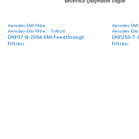
kesintisiz çalışmasını sağlar.
Aerodev EMI Filtre
,
Aerodev EMI 
Aerodev Emi Filtre - Trifaze
Aerodev Emi 
DNF07-R-200A EMI Feedthrough
DNF250-T-
Filtresi
Filtresi
Ofis: Okçumusa Caddesi Menevşe İş Merkezi No: 22/154 D:Kat
Hızlı Menü