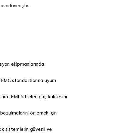
asarlanmıştır.
masyon ekipmanlarında
ve EMC standartlarına uyum
nde EMI filtreler, güç kalitesini
 bozulmalarını önlemek için
ak sistemlerin güvenli ve