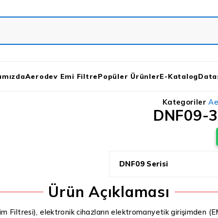
ımızda
Aerodev Emi Filtre
Popüler Ürünler
E-Katalog
Data
Kategoriler
Ae
DNF09-3X
DNF09 Serisi
Ürün Açıklaması
m Filtresi), elektronik cihazların elektromanyetik girişimden (