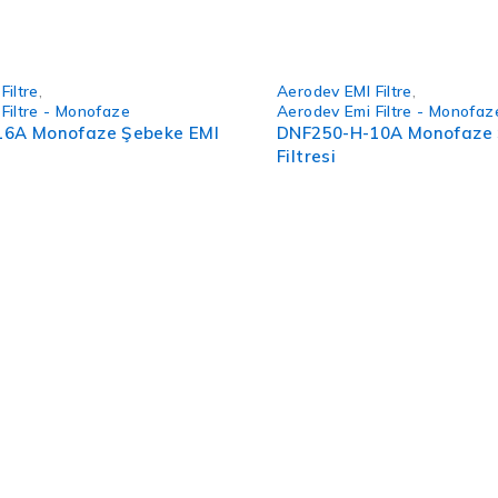
Filtre
,
Aerodev EMI Filtre
,
Filtre - Monofaze
Aerodev Emi Filtre - Monofaz
16A Monofaze Şebeke EMI
DNF250-H-10A Monofaze 
Filtresi
. 2, 34421 Beyoğlu/İstanbul